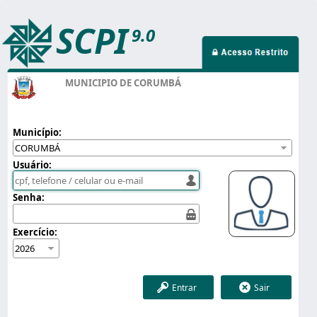
SCPI
9.0
MUNICIPIO DE CORUMBÁ
Município:
Usuário:
Senha:
Exercício:
Entrar
Sair